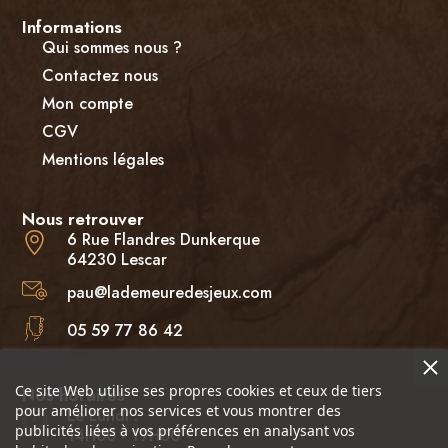
Informations
Qui sommes nous ?
Contactez nous
Mon compte
CGV
Mentions légales
Nous retrouver
6 Rue Flandres Dunkerque
64230 Lescar
pau@lademeuredesjeux.com
05 59 77 86 42
Ce site Web utilise ses propres cookies et ceux de tiers
Nos horaires
pour améliorer nos services et vous montrer des
Le Lundi :
publicités liées à vos préférences en analysant vos
14H00 - 19H00